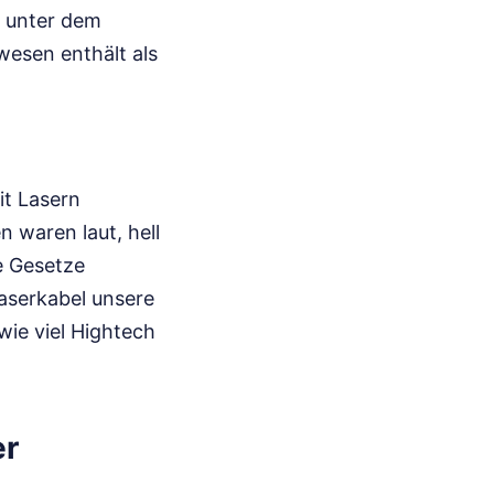
n unter dem
wesen enthält als
it Lasern
 waren laut, hell
e Gesetze
faserkabel unsere
wie viel Hightech
er