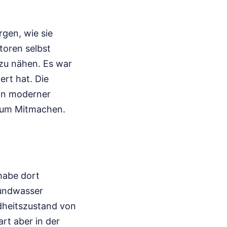
rgen, wie sie
toren selbst
 zu nähen. Es war
ert hat. Die
 an moderner
 zum Mitmachen.
habe dort
rundwasser
dheitszustand von
art aber in der