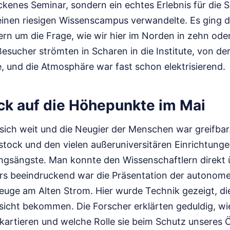
kenes Seminar, sondern ein echtes Erlebnis für die S
einen riesigen Wissenscampus verwandelte. Es ging d
ern um die Frage, wie wir hier im Norden in zehn od
Besucher strömten in Scharen in die Institute, von de
und die Atmosphäre war fast schon elektrisierend.
ick auf die Höhepunkte im Mai
sich weit und die Neugier der Menschen war greifbar.
stock und den vielen außeruniversitären Einrichtunge
ngsängste. Man konnte den Wissenschaftlern direkt ü
rs beeindruckend war die Präsentation der autonom
uge am Alten Strom. Hier wurde Technik gezeigt, di
esicht bekommen. Die Forscher erklärten geduldig, wi
artieren und welche Rolle sie beim Schutz unseres