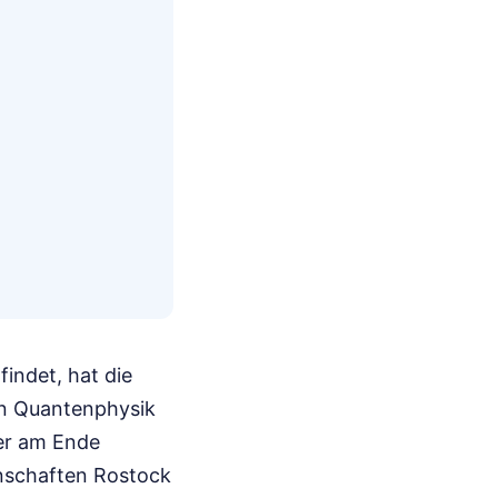
indet, hat die
an Quantenphysik
ker am Ende
nschaften Rostock