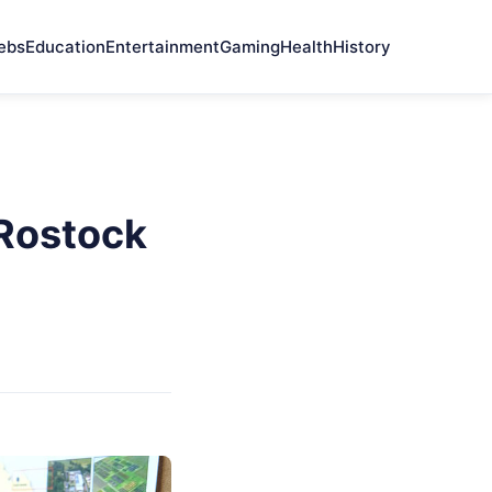
ebs
Education
Entertainment
Gaming
Health
History
Rostock