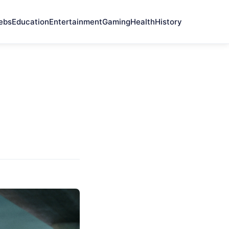
ebs
Education
Entertainment
Gaming
Health
History