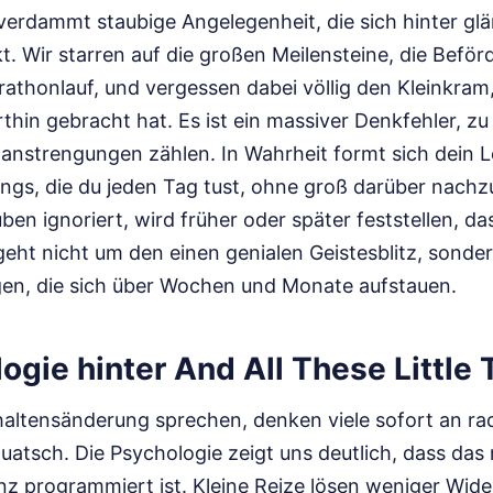
e verdammt staubige Angelegenheit, die sich hinter g
. Wir starren auf die großen Meilensteine, die Beför
athonlauf, und vergessen dabei völlig den Kleinkram,
thin gebracht hat. Es ist ein massiver Denkfehler, zu
tanstrengungen zählen. In Wahrheit formt sich dein 
hings, die du jeden Tag tust, ohne groß darüber nach
uben ignoriert, wird früher oder später feststellen, 
 geht nicht um den einen genialen Geistesblitz, sond
en, die sich über Wochen und Monate aufstauen.
ogie hinter And All These Little
altensänderung sprechen, denken viele sofort an ra
uatsch. Die Psychologie zeigt uns deutlich, dass das
nz programmiert ist. Kleine Reize lösen weniger Wide