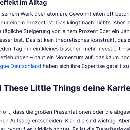
effekt im Alltag
n seinem Werk über atomare Gewohnheiten oft betont
nur einem Prozent ist. Das klingt nach nichts. Aber
e tägliche Steigerung von einem Prozent über ein Jah
ser bist. Das ist kein theoretisches Konstrukt, das i
den Tag nur ein kleines bisschen mehr investiert – se
eziehungen – baut ein Momentum auf, das kaum noch
gue Deutschland
haben sich ihre Expertise geteilt zu 
 These Little Things deine Karri
r oft, dass die großen Präsentationen oder die abge
ren Aufstieg entscheiden. Klar, die sind wichtig. Abe
 worauf er wirklich achtet. Es ist die Zuverlässigkeit