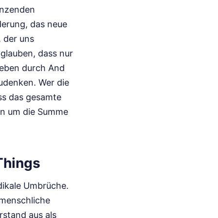
länzenden
derung, das neue
 der uns
 glauben, dass nur
Leben durch And
zudenken. Wer die
dass das gesamte
ern um die Summe
 Things
dikale Umbrüche.
 menschliche
rstand aus als