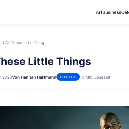
Art
Business
Cel
nd All These Little Things
These Little Things
r 2023
Von Hannah Hartmann
10 Min. Lesezeit
LIFESTYLE