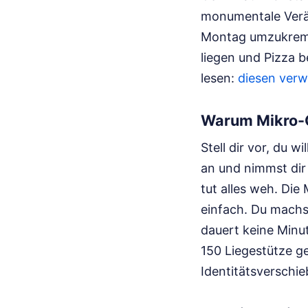
monumentale Verä
Montag umzukrempe
liegen und Pizza b
lesen:
diesen verw
Warum Mikro-
Stell dir vor, du w
an und nimmst dir
tut alles weh. Die
einfach. Du machs
dauert keine Minu
150 Liegestütze ge
Identitätsverschie