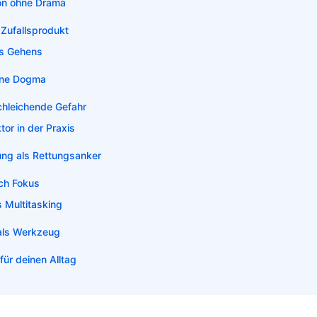
on ohne Drama
 Zufallsprodukt
es Gehens
hne Dogma
chleichende Gefahr
tor in der Praxis
ung als Rettungsanker
ch Fokus
 Multitasking
als Werkzeug
für deinen Alltag