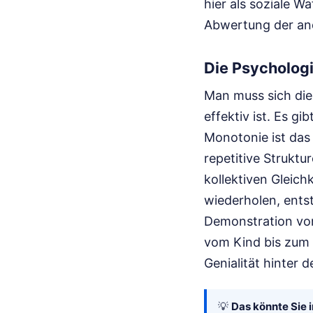
hier als soziale W
Abwertung der and
Die Psycholog
Man muss sich die
effektiv ist. Es g
Monotonie ist das
repetitive Struktu
kollektiven Gleic
wiederholen, entst
Demonstration vo
vom Kind bis zum G
Genialität hinter 
💡
Das könnte Sie i