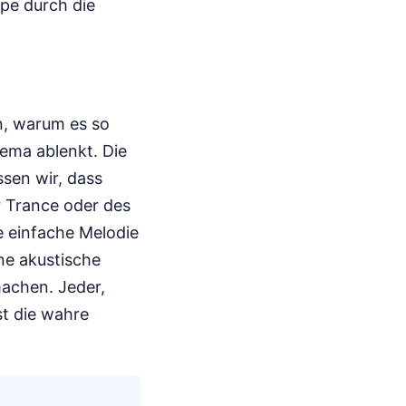
ppe durch die
n, warum es so
hema ablenkt. Die
sen wir, dass
r Trance oder des
e einfache Melodie
ine akustische
achen. Jeder,
st die wahre