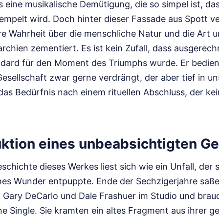
 eine musikalische Demütigung, die so simpel ist, das
tempelt wird. Doch hinter dieser Fassade aus Spott ve
e Wahrheit über die menschliche Natur und die Art u
archien zementiert. Es ist kein Zufall, dass ausgerec
dard für den Moment des Triumphs wurde. Er bedient 
esellschaft zwar gerne verdrängt, der aber tief in u
 das Bedürfnis nach einem rituellen Abschluss, der k
uktion eines unbeabsichtigten Ge
chichte dieses Werkes liest sich wie ein Unfall, der 
ches Wunder entpuppte. Ende der Sechzigerjahre saße
 Gary DeCarlo und Dale Frashuer im Studio und brau
ine Single. Sie kramten ein altes Fragment aus ihrer 