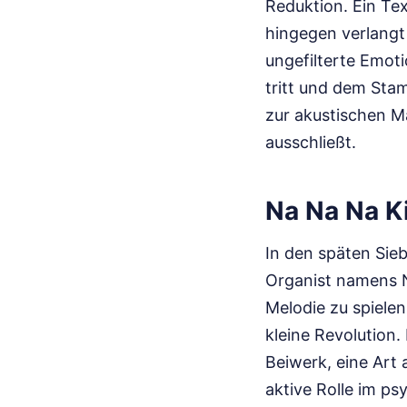
Reduktion. Ein Te
hingegen verlangt g
ungefilterte Emoti
tritt und dem Sta
zur akustischen M
ausschließt.
Na Na Na K
In den späten Sieb
Organist namens N
Melodie zu spiele
kleine Revolution.
Beiwerk, eine Art 
aktive Rolle im p