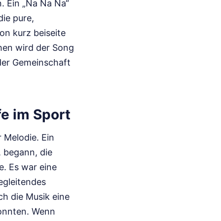
. Ein „Na Na Na“
die pure,
ion kurz beiseite
hen wird der Song
 der Gemeinschaft
e im Sport
 Melodie. Ein
, begann, die
e. Es war eine
egleitendes
ch die Musik eine
konnten. Wenn