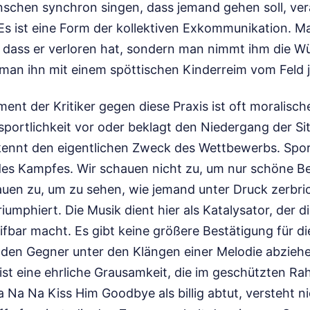
chen synchron singen, dass jemand gehen soll, ver
s ist eine Form der kollektiven Exkommunikation. M
r, dass er verloren hat, sondern man nimmt ihm die W
man ihn mit einem spöttischen Kinderreim vom Feld j
ent der Kritiker gegen diese Praxis ist oft moralisc
sportlichkeit vor oder beklagt den Niedergang der Si
kennt den eigentlichen Zweck des Wettbewerbs. Sport
des Kampfes. Wir schauen nicht zu, um nur schöne 
auen zu, um zu sehen, wie jemand unter Druck zerbric
riumphiert. Die Musik dient hier als Katalysator, der 
reifbar macht. Es gibt keine größere Bestätigung für d
s den Gegner unter den Klängen einer Melodie abziehe
 ist eine ehrliche Grausamkeit, die im geschützten R
a Na Na Kiss Him Goodbye als billig abtut, versteht n