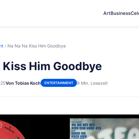
Art
Business
Cel
nt
›
Na Na Na Kiss Him Goodbye
 Kiss Him Goodbye
025
Von Tobias Koch
9 Min. Lesezeit
ENTERTAINMENT