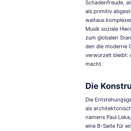
Schadenfreude, als
als primitiv abges
weitaus komplexer
Musik soziale Hier
zum globalen Stan
den die moderne G
verwurzelt bleibt:
macht.
Die Konstr
Die Entstehungsges
als architektonis
namens Paul Leka,
eine B-Seite für e