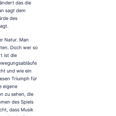
ändert das die
an sagt dem
ürde des
agt.
her Natur. Man
tten. Doch wer so
 ist die
Bewegungsabläufe
ht und wie ein
diesen Triumph für
ie eigene
n zu sehen, die
ahmen des Spiels
icht, dass Musik