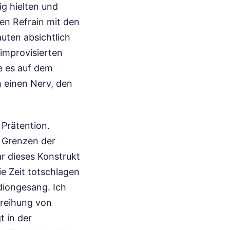
g hielten und
den Refrain mit den
auten absichtlich
improvisierten
e es auf dem
h einen Nerv, den
 Prätention.
e Grenzen der
r dieses Konstrukt
ie Zeit totschlagen
diongesang. Ich
rreihung von
t in der