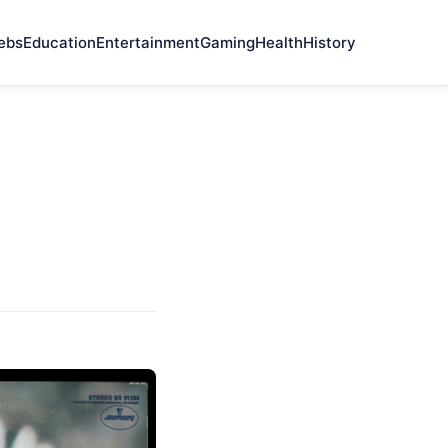
ebs
Education
Entertainment
Gaming
Health
History