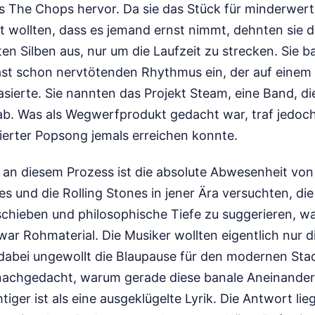
 The Chops hervor. Da sie das Stück für minderwerti
ht wollten, dass es jemand ernst nimmt, dehnten sie 
n Silben aus, nur um die Laufzeit zu strecken. Sie b
fast schon nervtötenden Rhythmus ein, der auf einem 
sierte. Sie nannten das Projekt Steam, eine Band, di
gab. Was als Wegwerfprodukt gedacht war, traf jedoc
ierter Popsong jemals erreichen konnte.
 an diesem Prozess ist die absolute Abwesenheit von
s und die Rolling Stones in jener Ära versuchten, di
chieben und philosophische Tiefe zu suggerieren, wa
war Rohmaterial. Die Musiker wollten eigentlich nur d
dabei ungewollt die Blaupause für den modernen Sta
nachgedacht, warum gerade diese banale Aneinande
tiger ist als eine ausgeklügelte Lyrik. Die Antwort lieg