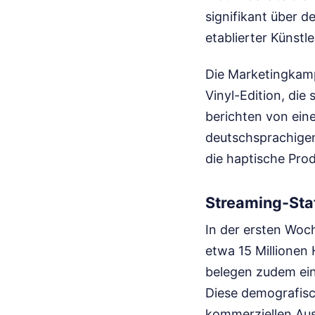
signifikant über 
etablierter Künstl
Die Marketingkampa
Vinyl-Edition, die
berichten von ein
deutschsprachigen
die haptische Prod
Streaming-Sta
In der ersten Woc
etwa 15 Millionen
belegen zudem ein
Diese demografisch
kommerziellen Au