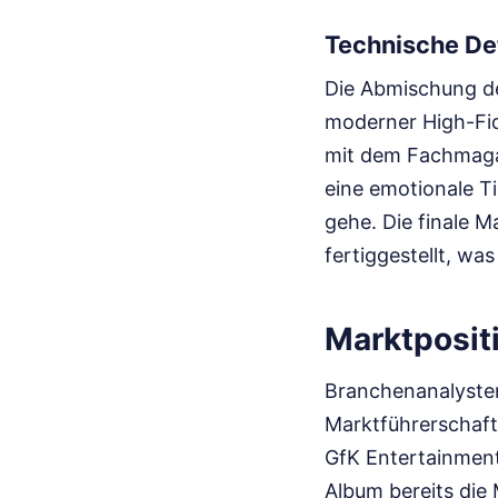
Technische Det
Die Abmischung de
moderner High-Fid
mit dem Fachmagaz
eine emotionale T
gehe. Die finale 
fertiggestellt, wa
Marktposit
Branchenanalysten
Marktführerschaft
GfK Entertainment
Album bereits die