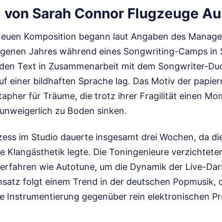
 von Sarah Connor Flugzeuge Au
 neuen Komposition begann laut Angaben des Manage
genen Jahres während eines Songwriting-Camps in 
 den Text in Zusammenarbeit mit dem Songwriter-D
f einer bildhaften Sprache lag. Das Motiv der papie
tapher für Träume, die trotz ihrer Fragilität einen M
 unweigerlich zu Boden sinken.
ss im Studio dauerte insgesamt drei Wochen, da die
he Klangästhetik legte. Die Toningenieure verzichtet
rverfahren wie Autotune, um die Dynamik der Live-Dar
nsatz folgt einem Trend in der deutschen Popmusik, d
 Instrumentierung gegenüber rein elektronischen P