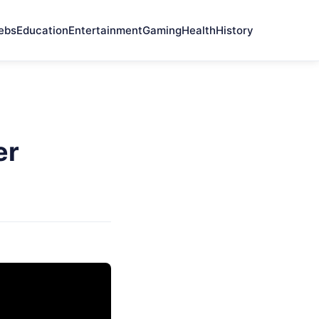
ebs
Education
Entertainment
Gaming
Health
History
er