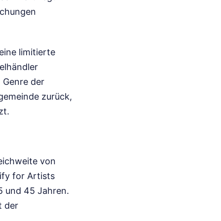
lichungen
ne limitierte
zelhändler
m Genre der
ngemeinde zurück,
zt.
eichweite von
y for Artists
5 und 45 Jahren.
t der