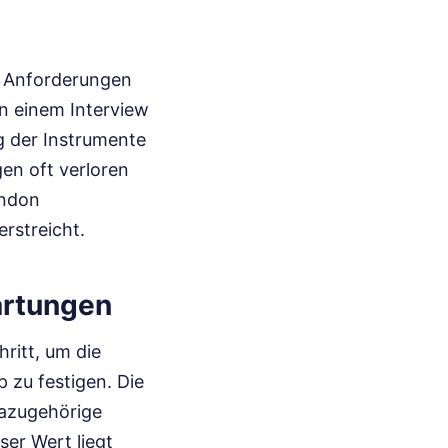
n Anforderungen
n einem Interview
 der Instrumente
en oft verloren
ondon
rstreicht.
artungen
ritt, um die
 zu festigen. Die
dazugehörige
ser Wert liegt