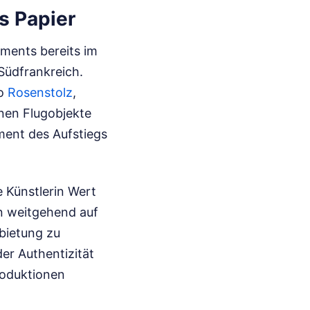
s Papier
ments bereits im
Südfrankreich.
uo
Rosenstolz
,
rnen Flugobjekte
oment des Aufstiegs
 Künstlerin Wert
en weitgehend auf
bietung zu
er Authentizität
roduktionen