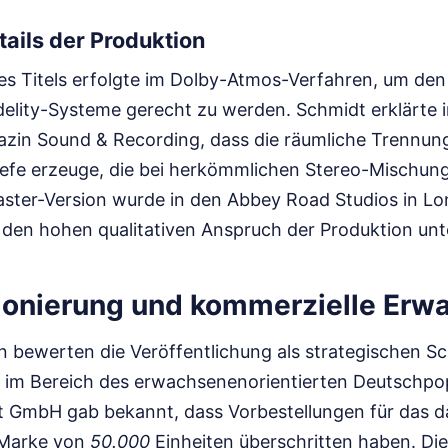
ails der Produktion
s Titels erfolgte im Dolby-Atmos-Verfahren, um de
elity-Systeme gerecht zu werden. Schmidt erklärte i
in Sound & Recording, dass die räumliche Trennung
iefe erzeuge, die bei herkömmlichen Stereo-Mischung
Master-Version wurde in den Abbey Road Studios in L
s den hohen qualitativen Anspruch der Produktion unte
ionierung und kommerzielle Erw
 bewerten die Veröffentlichung als strategischen Sch
 im Bereich des erwachsenenorientierten Deutschpop
 GmbH gab bekannt, dass Vorbestellungen für das 
 Marke von
50.000
Einheiten überschritten haben. Die