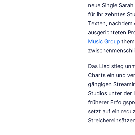
neue Single Sarah
für ihr zehntes S
Texten, nachdem d
ausgerichteten Pro
Music Group
thema
zwischenmenschli
Das Lied stieg unm
Charts ein und ve
gängigen Streamin
Studios unter der 
früherer Erfolgspr
setzt auf ein red
Streichereinsätzen