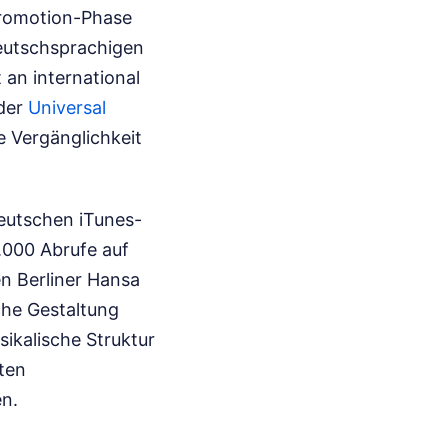
Promotion-Phase
deutschsprachigen
an international
 der
Universal
e Vergänglichkeit
deutschen iTunes-
.000 Abrufe auf
n Berliner Hansa
iche Gestaltung
sikalische Struktur
ten
en.