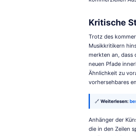
Kritische 
Trotz des kommerz
Musikkritikern hin
merkten an, dass 
neuen Pfade innerh
Ähnlichkeit zu vo
vorhersehbares e
🔗
Weiterlesen:
be
Anhänger der Küns
die in den Zeilen 