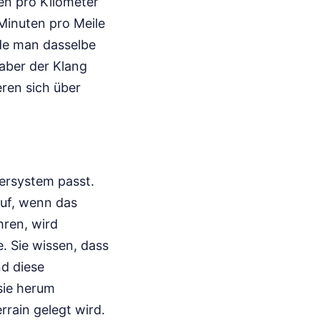
ten pro Kilometer
 Minuten pro Meile
rde man dasselbe
 aber der Klang
ren sich über
nersystem passt.
auf, wenn das
hren, wird
. Sie wissen, dass
nd diese
sie herum
rrain gelegt wird.